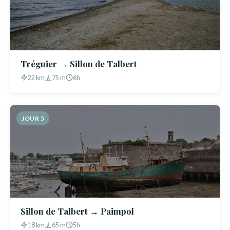
Tréguier → Sillon de Talbert
22 km
75 m
6h
JOUR 5
Sillon de Talbert → Paimpol
18 km
65 m
5h