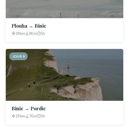
Plouha → Binic
18 km
80 m
5h
JOUR 8
Binic → Pordic
19 km
70 m
5h