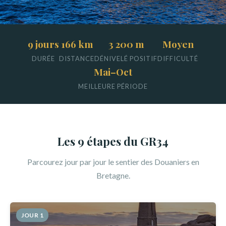
9 jours
166 km
3 200 m
Moyen
DURÉE
DISTANCE
DÉNIVELÉ POSITIF
DIFFICULTÉ
Mai–Oct
MEILLEURE PÉRIODE
Les 9 étapes du GR34
Parcourez jour par jour le sentier des Douaniers en
Bretagne.
JOUR 1