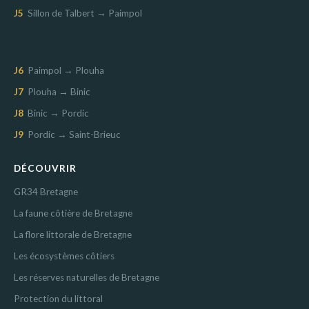
J5
Sillon de Talbert → Paimpol
J6
Paimpol → Plouha
J7
Plouha → Binic
J8
Binic → Pordic
J9
Pordic → Saint-Brieuc
DÉCOUVRIR
GR34 Bretagne
La faune côtière de Bretagne
La flore littorale de Bretagne
Les écosystèmes côtiers
Les réserves naturelles de Bretagne
Protection du littoral