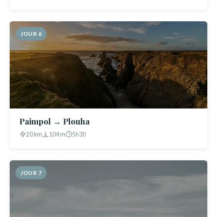
JOUR 6
Paimpol → Plouha
20 km
104 m
5h30
JOUR 7