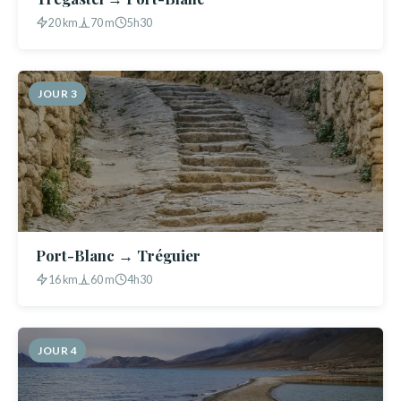
20 km
70 m
5h30
JOUR 3
Port-Blanc → Tréguier
16 km
60 m
4h30
JOUR 4