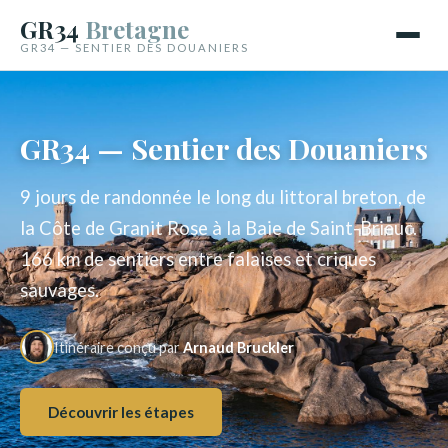
GR34
Bretagne
GR34 — SENTIER DES DOUANIERS
GR34 — Sentier des Douaniers
9 jours de randonnée le long du littoral breton, de
la Côte de Granit Rose à la Baie de Saint-Brieuc.
166 km de sentiers entre falaises et criques
sauvages.
Itinéraire conçu par
Arnaud Bruckler
Découvrir les étapes