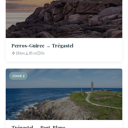
Perros-Guirec → Trégastel
18 km
85 m
5h
JOUR 2
Trégastel → Port-Blanc