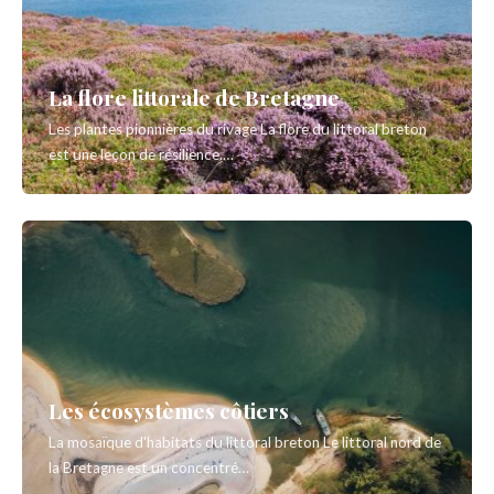
La flore littorale de Bretagne
Les plantes pionnières du rivage La flore du littoral breton
est une leçon de résilience.…
Les écosystèmes côtiers
La mosaïque d'habitats du littoral breton Le littoral nord de
la Bretagne est un concentré…