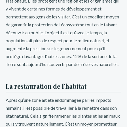
Nationaux. Elles protègent une région et les organismes qui
y vivent de certaines formes de développement et
permettent aux gens de les visiter. C’est un excellent moyen
de garantir la protection de l’écosystème tout en le faisant
découvrir au public. L’objectif est qu’avec le temps, la
population ait plus de respect pour le milieu naturel, et
augmente la pression sur le gouvernement pour qu’il
protège davantage d’autres zones. 12% de la surface de la
Terre sont aujourd’hui couverts par des réserves naturelles.
Inkabet Perú: Bonos y
La restauration de l’habitat
promociones exclusivas para
ti
Après qu’une zone ait été endommagée par les impacts
humains, il est possible de travailler à la remettre dans son
¿Estás buscando una plataforma de apuestas en línea que te
état naturel. Cela signifie ramener les plantes et les animaux
ofrezca bonos y promociones exclusivas? ¡No busques
qui s’y trouvent naturellement. C’est un moyen prometteur
más! En este artículo, te presentaremos a Inkabet Perú, un