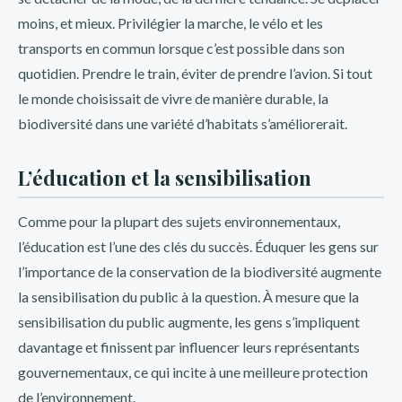
comunidad de Inkabet Perú y descubre todas las ventajas
moins, et mieux. Privilégier la marche, le vélo et les
de jugar con bonos y promociones exclusivas.
transports en commun lorsque c’est possible dans son
quotidien. Prendre le train, éviter de prendre l’avion. Si tout
Disfruta de bonos y promociones
le monde choisissait de vivre de manière durable, la
exclusivas al ser miembro del
biodiversité dans une variété d’habitats s’améliorerait.
programa de lealtad de Inkabet Perú
L’éducation et la sensibilisation
Inkabet Perú te ofrece bonos y promociones exclusivas
para que disfrutes al máximo de tus apuestas deportivas y
Comme pour la plupart des sujets environnementaux,
juegos de casino. Ya sea que te guste el fútbol, el tenis, el
l’éducation est l’une des clés du succès. Éduquer les gens sur
baloncesto o cualquier otro deporte, encontrarás una
l’importance de la conservation de la biodiversité augmente
amplia variedad de opciones para apostar y ganar. Además,
la sensibilisation du public à la question. À mesure que la
podrás acceder a bonos de bienvenida, bonos por depósito,
sensibilisation du public augmente, les gens s’impliquent
bonos por referir a tus amigos y muchas otras promociones
davantage et finissent par influencer leurs représentants
especiales que te brindarán más oportunidades de ganar.
gouvernementaux, ce qui incite à une meilleure protection
En Inkabet Perú valoramos a nuestros jugadores y nos
de l’environnement.