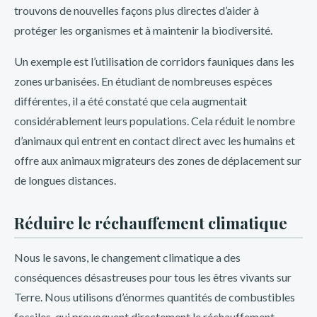
trouvons de nouvelles façons plus directes d’aider à
para que disfrutes al máximo de tus apuestas. Con una
protéger les organismes et à maintenir la biodiversité.
amplia variedad de juegos y apuestas deportivas,
encontrarás la emoción que buscas en cada jugada. Ya sea
Un exemple est l’utilisation de corridors fauniques dans les
que prefieras las tragamonedas, el póker, el blackjack o las
zones urbanisées. En étudiant de nombreuses espèces
apuestas en vivo, Inkabet tiene todo lo que necesitas para
différentes, il a été constaté que cela augmentait
vivir una experiencia única.
considérablement leurs populations. Cela réduit le nombre
d’animaux qui entrent en contact direct avec les humains et
¿Quieres aumentar tus ganancias? Con los bonos de
offre aux animaux migrateurs des zones de déplacement sur
Inkabet, podrás obtener un extra en tus depósitos y tener
de longues distances.
más oportunidades de ganar. Además, con nuestras
promociones exclusivas, tendrás la posibilidad de participar
Réduire le réchauffement climatique
en sorteos y obtener premios especiales. No pierdas la
oportunidad de llevarte grandes premios mientras te
Nous le savons, le changement climatique a des
diviertes en nuestra plataforma segura y confiable.
conséquences désastreuses pour tous les êtres vivants sur
Terre. Nous utilisons d’énormes quantités de combustibles
En Inkabet Perú, nos preocupamos por ofrecerte la mejor
fossiles, qui provoquent directement le réchauffement