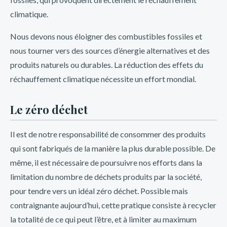
experiencia de juego. Por eso, contamos con un equipo de
climatique.
atención al cliente disponible las 24 horas del día, los 7 días
de la semana. Si tienes alguna consulta o necesitas ayuda, no
Nous devons nous éloigner des combustibles fossiles et
dudes en contactarnos. Además, nuestro sitio web es fácil
nous tourner vers des sources d’énergie alternatives et des
de navegar y compatible con dispositivos móviles, para que
produits naturels ou durables. La réduction des effets du
puedas jugar desde donde quieras y cuando quieras. ¡Únete
réchauffement climatique nécessite un effort mondial.
a Inkabet y descubre las mejores bonos y promociones para
ti!
Le zéro déchet
Conoce las promociones mensuales y
Il est de notre responsabilité de consommer des produits
temporales de Inkabet Perú
qui sont fabriqués de la manière la plus durable possible. De
même, il est nécessaire de poursuivre nos efforts dans la
Inkabet Perú te ofrece bonos y promociones exclusivas
limitation du nombre de déchets produits par la société,
para que disfrutes al máximo de tus apuestas deportivas y
pour tendre vers un idéal zéro déchet. Possible mais
juegos de casino. Con una amplia variedad de opciones,
contraignante aujourd’hui, cette pratique consiste à recycler
podrás elegir entre bonos de bienvenida, bonos por
la totalité de ce qui peut l’être, et à limiter au maximum
depósito, bonos por referir a un amigo y muchos más. Estas