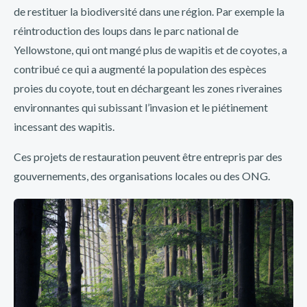
de restituer la biodiversité dans une région. Par exemple la
sitio web de apuestas deportivas y juegos de casino que te
réintroduction des loups dans le parc national de
brinda la oportunidad de disfrutar de increíbles beneficios
Yellowstone, qui ont mangé plus de wapitis et de coyotes, a
mientras te diviertes. Si eres amante de las apuestas y
contribué ce qui a augmenté la population des espèces
quieres maximizar tus ganancias, Inkabet Perú es el lugar
proies du coyote, tout en déchargeant les zones riveraines
perfecto para ti.
environnantes qui subissant l’invasion et le piétinement
En este post, exploraremos las emocionantes ofertas y
incessant des wapitis.
promociones que Inkabet Perú tiene reservadas para sus
Ces projets de restauration peuvent être entrepris par des
usuarios. Descubrirás cómo puedes obtener bonos de
gouvernements, des organisations locales ou des ONG.
bienvenida, apuestas gratuitas y otras recompensas
exclusivas que te ayudarán a aumentar tus chances de ganar.
Además, te mostraremos cómo aprovechar al máximo estas
promociones y te daremos algunos consejos útiles para
sacar el mayor provecho de tu experiencia en Inkabet Perú.
¡Prepárate para sumergirte en el emocionante mundo de las
apuestas en línea y descubre todo lo que Inkabet Perú tiene