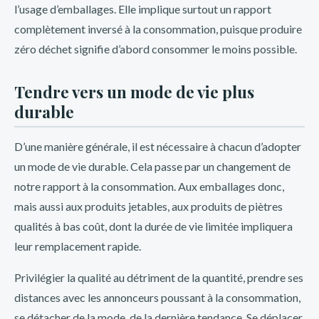
l’usage d’emballages. Elle implique surtout un rapport
promociones te brindarán la oportunidad de aumentar tus
complètement inversé à la consommation, puisque produire
ganancias y vivir una experiencia única en línea.
zéro déchet signifie d’abord consommer le moins possible.
Además, en Inkabet Perú podrás encontrar promociones
Tendre vers un mode de vie plus
especiales para eventos deportivos importantes, como la
durable
Copa América o la Champions League. Estas promociones
te permitirán disfrutar de cuotas mejoradas, apuestas
D’une manière générale, il est nécessaire à chacun d’adopter
gratuitas y bonos adicionales. No te pierdas la emoción de
un mode de vie durable. Cela passe par un changement de
apostar en tus equipos favoritos y aprovecha estas
notre rapport à la consommation. Aux emballages donc,
promociones exclusivas para aumentar tus posibilidades de
mais aussi aux produits jetables, aux produits de piètres
ganar.
qualités à bas coût, dont la durée de vie limitée impliquera
Para acceder a estas increíbles promociones, simplemente
leur remplacement rapide.
regístrate en Inkabet Perú y realiza tu primer depósito.
Privilégier la qualité au détriment de la quantité, prendre ses
¡Recuerda revisar regularmente la sección de promociones
distances avec les annonceurs poussant à la consommation,
para no perderte ninguna oferta especial! Únete a la
se détacher de la mode, de la dernière tendance. Se déplacer