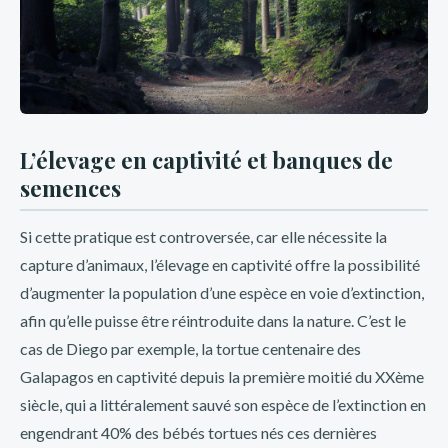
para ofrecerte!
Descubre los beneficios exclusivos de
los bonos y promociones de Inkabet
Perú
L’élevage en captivité et banques de
Inkabet Perú es una reconocida casa de apuestas en línea
semences
que ofrece una amplia variedad de bonos y promociones
exclusivas para ti. Si eres amante de los deportes y te gusta
Si cette pratique est controversée, car elle nécessite la
apostar, no puedes dejar pasar esta oportunidad. Inkabet
capture d’animaux, l’élevage en captivité offre la possibilité
Perú cuenta con una plataforma segura y confiable, donde
d’augmenter la population d’une espèce en voie d’extinction,
podrás disfrutar de una experiencia de apuestas única.
afin qu’elle puisse être réintroduite dans la nature. C’est le
Además, podrás acceder a bonos de bienvenida, bonos por
cas de Diego par exemple, la tortue centenaire des
depósito, promociones especiales y mucho más. ¡No
Galapagos en captivité depuis la première moitié du XXème
esperes más y regístrate en Inkabet Perú para aprovechar
siècle, qui a littéralement sauvé son espèce de l’extinction en
todas estas ventajas!
engendrant 40% des bébés tortues nés ces dernières