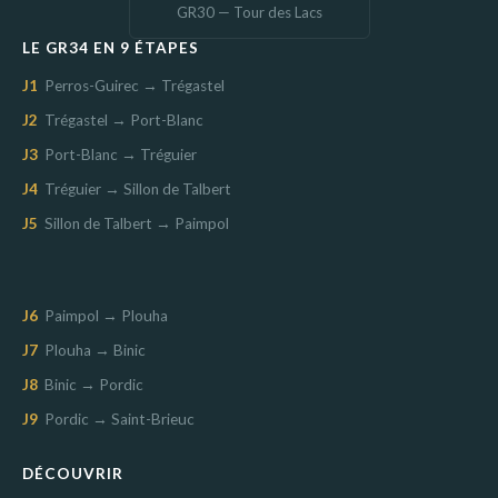
GR30 — Tour des Lacs
LE GR34 EN 9 ÉTAPES
J1
Perros-Guirec → Trégastel
J2
Trégastel → Port-Blanc
J3
Port-Blanc → Tréguier
J4
Tréguier → Sillon de Talbert
J5
Sillon de Talbert → Paimpol
J6
Paimpol → Plouha
J7
Plouha → Binic
J8
Binic → Pordic
J9
Pordic → Saint-Brieuc
DÉCOUVRIR