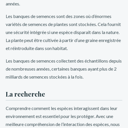
années.
Como
escribió
el famoso escritor peruano, Mario Vargas
Llosa, “Inkabet Perú es una excelente opción para aquellos
Les banques de semences sont des zones où d’énormes
que buscan emoción y diversión en las apuestas deportivas”.
variétés de semences de plantes sont stockées. Cela fournit
Con su amplio catálogo de eventos deportivos, cuotas
une sécurité intégrée si une espèce disparaît dans la nature.
competitivas y bonos exclusivos, Inkabet Perú se ha
La plante peut être cultivée à partir d’une graine enregistrée
convertido en la elección preferida de miles de apostadores
et réintroduite dans son habitat.
en todo el país. Ya sea que prefieras el fútbol, el tenis, el
Les banques de semences collectent des échantillons depuis
baloncesto o cualquier otro deporte, encontrarás una
de nombreuses années, certaines banques ayant plus de 2
amplia selección de opciones para apostar en Inkabet Perú.
milliards de semences stockées à la fois.
¡No pierdas más tiempo y únete a la comunidad de
apostadores más emocionante de Perú en Inkabet!
La recherche
Aprovecha las ofertas especiales y
Comprendre comment les espèces interagissent dans leur
bonos de bienvenida de Inkabet Perú
environnement est essentiel pour les protéger. Avec une
meilleure compréhension de l’interaction des espèces, nous
Inkabet Perú te ofrece bonos y promociones exclusivas