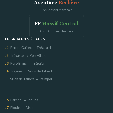
Aventure
Berbère
Trek désert marocain
FF
Massif Central
GR30 — Tour des Lacs
LE GR34 EN 9 ÉTAPES
J1
Perros-Guirec → Trégastel
J2
Trégastel → Port-Blanc
J3
Port-Blanc → Tréguier
J4
Tréguier → Sillon de Talbert
J5
Sillon de Talbert → Paimpol
J6
Paimpol → Plouha
J7
Plouha → Binic