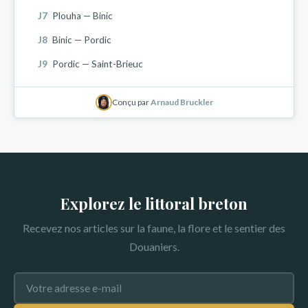
J7
Plouha — Binic
J8
Binic — Pordic
J9
Pordic — Saint-Brieuc
Conçu par
Arnaud Bruckler
Explorez le littoral breton
Recevez nos articles sur la faune, la flore et le sentier des
Douaniers.