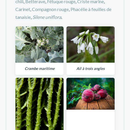
chili
,
Betterave
,
Fétuque rouge
,
Criste marine
,
Carinet
,
Compagnon rouge
,
Phacélie à feuilles de
tanaisie
,
Silene uniflora
.
Crambe maritime
Ail à trois angles