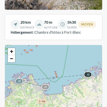
20 km
70 m
5h30
MOYEN
DISTANCE
ALTITUDE
DURÉE
Hébergement :
Chambre d'hôtes à Port-Blanc
+
−
J2
J2
J1