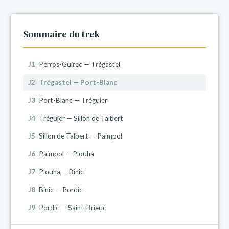
Sommaire du trek
J1
Perros-Guirec — Trégastel
J2
Trégastel — Port-Blanc
J3
Port-Blanc — Tréguier
J4
Tréguier — Sillon de Talbert
J5
Sillon de Talbert — Paimpol
J6
Paimpol — Plouha
J7
Plouha — Binic
J8
Binic — Pordic
J9
Pordic — Saint-Brieuc