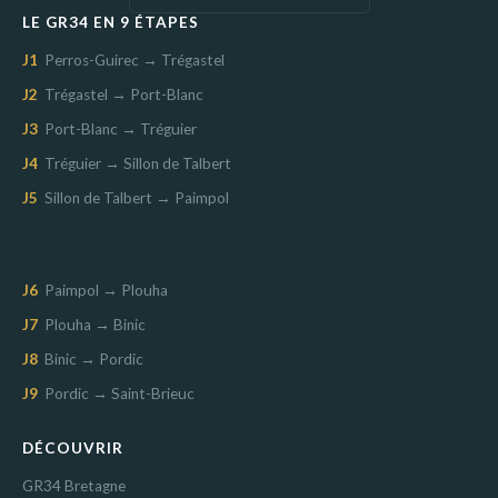
LE GR34 EN 9 ÉTAPES
J1
Perros-Guirec → Trégastel
J2
Trégastel → Port-Blanc
J3
Port-Blanc → Tréguier
J4
Tréguier → Sillon de Talbert
J5
Sillon de Talbert → Paimpol
J6
Paimpol → Plouha
J7
Plouha → Binic
J8
Binic → Pordic
J9
Pordic → Saint-Brieuc
DÉCOUVRIR
GR34 Bretagne