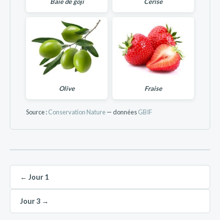
Baie de goji
Cerise
Olive
Fraise
Source :
Conservation Nature
— données
GBIF
← Jour 1
Jour 3 →